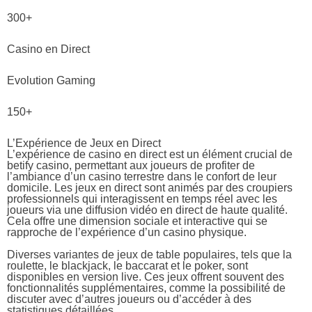
300+
Casino en Direct
Evolution Gaming
150+
L’Expérience de Jeux en Direct
L’expérience de casino en direct est un élément crucial de
betify casino
, permettant aux joueurs de profiter de
l’ambiance d’un casino terrestre dans le confort de leur
domicile. Les jeux en direct sont animés par des croupiers
professionnels qui interagissent en temps réel avec les
joueurs via une diffusion vidéo en direct de haute qualité.
Cela offre une dimension sociale et interactive qui se
rapproche de l’expérience d’un casino physique.
Diverses variantes de jeux de table populaires, tels que la
roulette, le blackjack, le baccarat et le poker, sont
disponibles en version live. Ces jeux offrent souvent des
fonctionnalités supplémentaires, comme la possibilité de
discuter avec d’autres joueurs ou d’accéder à des
statistiques détaillées.