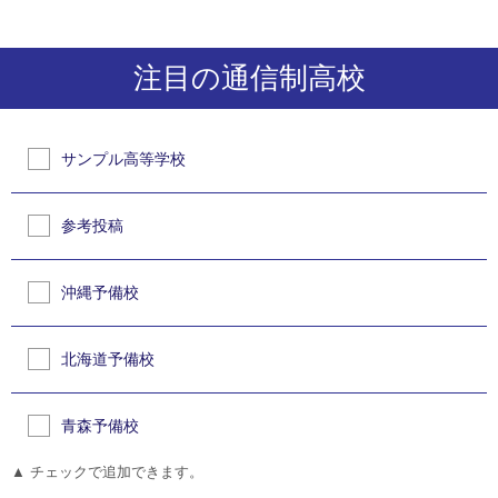
注目の通信制高校
サンプル高等学校
参考投稿
沖縄予備校
北海道予備校
青森予備校
▲ チェックで追加できます。