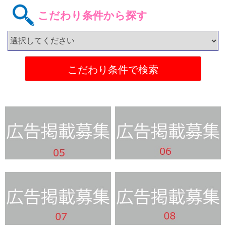
こだわり条件から探す