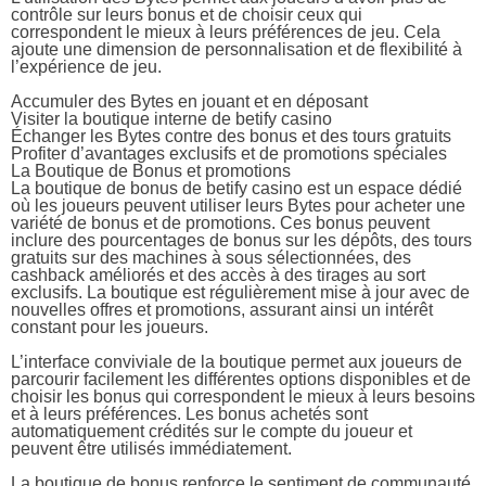
contrôle sur leurs bonus et de choisir ceux qui
correspondent le mieux à leurs préférences de jeu. Cela
ajoute une dimension de personnalisation et de flexibilité à
l’expérience de jeu.
Accumuler des Bytes en jouant et en déposant
Visiter la boutique interne de betify casino
Échanger les Bytes contre des bonus et des tours gratuits
Profiter d’avantages exclusifs et de promotions spéciales
La Boutique de Bonus et promotions
La boutique de bonus de betify casino est un espace dédié
où les joueurs peuvent utiliser leurs Bytes pour acheter une
variété de bonus et de promotions. Ces bonus peuvent
inclure des pourcentages de bonus sur les dépôts, des tours
gratuits sur des machines à sous sélectionnées, des
cashback améliorés et des accès à des tirages au sort
exclusifs. La boutique est régulièrement mise à jour avec de
nouvelles offres et promotions, assurant ainsi un intérêt
constant pour les joueurs.
L’interface conviviale de la boutique permet aux joueurs de
parcourir facilement les différentes options disponibles et de
choisir les bonus qui correspondent le mieux à leurs besoins
et à leurs préférences. Les bonus achetés sont
automatiquement crédités sur le compte du joueur et
peuvent être utilisés immédiatement.
La boutique de bonus renforce le sentiment de communauté