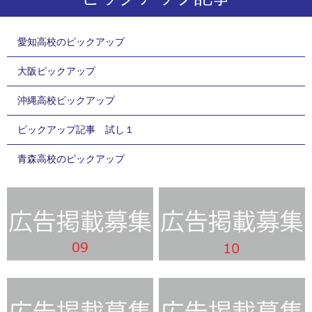
愛知高校のピックアップ
大阪ピックアップ
沖縄高校ピックアップ
ピックアップ記事 試し１
青森高校のピックアップ