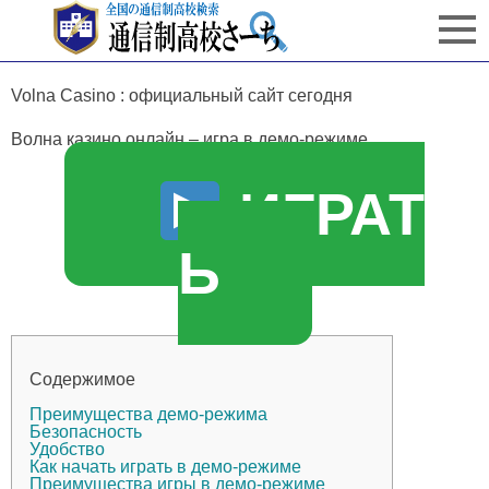
Volna Casino : официальный сайт сегодня
Волна казино онлайн – игра в демо-режиме
ИГРАТ
Ь
Содержимое
Преимущества демо-режима
Безопасность
Удобство
Как начать играть в демо-режиме
Преимущества игры в демо-режиме