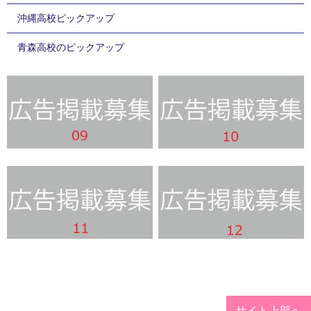
沖縄高校ピックアップ
青森高校のピックアップ
サイト上部へ