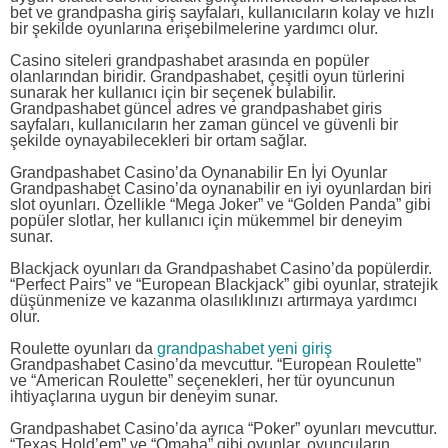
bet ve grandpasha giriş sayfaları, kullanıcıların kolay ve hızlı
bir şekilde oyunlarına erişebilmelerine yardımcı olur.
Casino siteleri grandpashabet arasında en popüler
olanlarından biridir. Grandpashabet, çeşitli oyun türlerini
sunarak her kullanıcı için bir seçenek bulabilir.
Grandpashabet güncel adres ve grandpashabet giris
sayfaları, kullanıcıların her zaman güncel ve güvenli bir
şekilde oynayabilecekleri bir ortam sağlar.
Grandpashabet Casino’da Oynanabilir En İyi Oyunlar
Grandpashabet Casino’da oynanabilir en iyi oyunlardan biri
slot oyunları. Özellikle “Mega Joker” ve “Golden Panda” gibi
popüler slotlar, her kullanıcı için mükemmel bir deneyim
sunar.
Blackjack oyunları da Grandpashabet Casino’da popülerdir.
“Perfect Pairs” ve “European Blackjack” gibi oyunlar, stratejik
düşünmenize ve kazanma olasılıklınızı artırmaya yardımcı
olur.
Roulette oyunları da
grandpashabet yeni giriş
Grandpashabet Casino’da mevcuttur. “European Roulette”
ve “American Roulette” seçenekleri, her tür oyuncunun
ihtiyaçlarına uygun bir deneyim sunar.
Grandpashabet Casino’da ayrıca “Poker” oyunları mevcuttur.
“Texas Hold’em” ve “Omaha” gibi oyunlar, oyuncuların