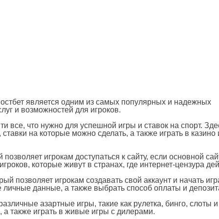
 Мостбет является одним из самых популярных и надежных
луг и возможностей для игроков.
и все, что нужно для успешной игры и ставок на спорт. Зд
тавки на которые можно сделать, а также играть в казино 
 позволяет игрокам доступаться к сайту, если основной сай
гроков, которые живут в странах, где интернет-цензура дей
рый позволяет игрокам создавать свой аккаунт и начать игр
 личные данные, а также выбрать способ оплаты и депозит
различные азартные игры, такие как рулетка, бинго, слоты и
 а также играть в живые игры с дилерами.