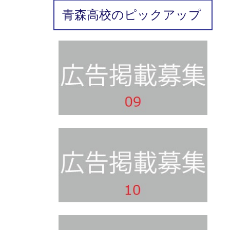
青森高校のピックアップ