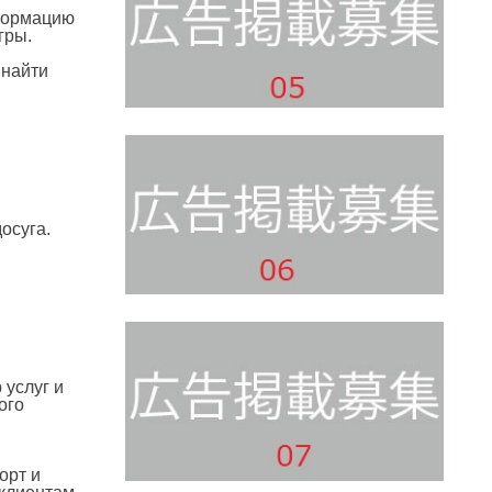
нформацию
гры.
 найти
осуга.
 услуг и
ого
орт и