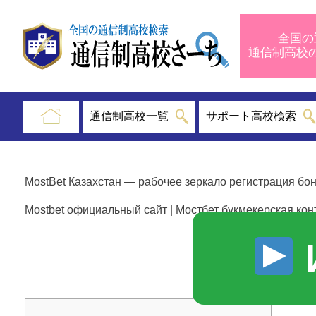
全国の
通信制高
通信制高校一覧
サポート高校検索
MostBet Казахстан — рабочее зеркало регистрация бо
Mostbet официальный сайт | Мостбет букмекерская кон