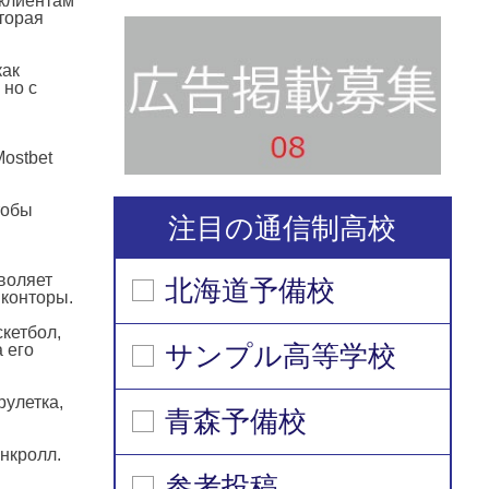
 клиентам
оторая
как
 но с
Mostbet
тобы
注目の通信制高校
воляет
北海道予備校
 конторы.
кетбол,
サンプル高等学校
 его
рулетка,
青森予備校
нкролл.
参考投稿