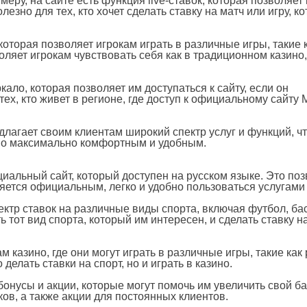
ру, на сайте есть функция live-ставок, которая позволяет
езно для тех, кто хочет сделать ставку на матч или игру, к
 которая позволяет игрокам играть в различные игры, такие 
оляет игрокам чувствовать себя как в традиционном казино,
ало, которая позволяет им доступаться к сайту, если он
ех, кто живет в регионе, где доступ к официальному сайту 
едлагает своим клиентам широкий спектр услуг и функций, ч
зино максимально комфортным и удобным.
иальный сайт, который доступен на русском языке. Это поз
вляется официальным, легко и удобно пользоваться услугами
ктр ставок на различные виды спорта, включая футбол, бас
ь тот вид спорта, который им интересен, и сделать ставку на
 казино, где они могут играть в различные игры, такие как 
 делать ставки на спорт, но и играть в казино.
онусы и акции, которые могут помочь им увеличить свой ба
ов, а также акции для постоянных клиентов.