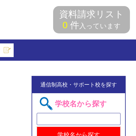
資料請求リスト
0
件
入っています
索
通信制高校・サポート校を探す
学校名から探す