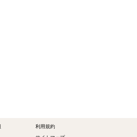
報
利用規約