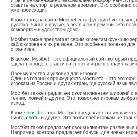
игры в онлайн-казино максимально комфортным. К приме
ставить на спорт в реальном времени. Это особенно пол
уже происходит.
Кроме того, на сайте Mostbet есть функция live-казино,
рулетка, бинго и другие, в реальном времени. Это позв
комфортом и удобством дома.
Mostbet также предлагает своим клиентам функцию зерк
заблокирован в их регионе. Это особенно полезно для т
ограничен.
В целом, Mostbet – это официальный сайт, который пр
сделать процесс ставки на спорт и игры в онлайн-ка
Преимущества и условия для игроков
Один из главных преимуществ Мостбета – это его офиц
игрокам из России и других стран, где русский язык я
Мостбет также предлагает своим клиентам широкий спе
теннис, хоккей и другие. Это позволяет игрокам выбрат
исход.
Кроме
most bet
того, Мостбет предлагает своим клиентам
бинго, слоты и другие. Это позволяет игрокам не только
Мостбет также предлагает своим клиентам различные б
Например, контора предлагает бонусы для новых игрок