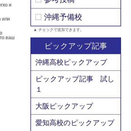
гко и
沖縄予備校
в или
▲ チェックで追加できます。
о
это ваш
ピックアップ記事
沖縄高校ピックアップ
ピックアップ記事 試し
１
大阪ピックアップ
愛知高校のピックアップ