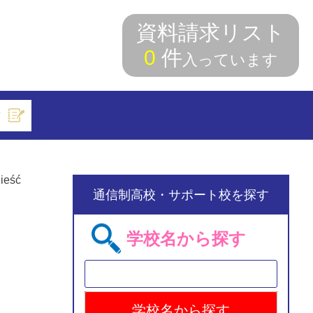
資料請求リスト
0
件
入っています
索
ieść
通信制高校・サポート校を探す
学校名から探す