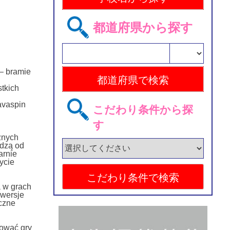
都道府県から探す
– bramie
tkich
avaspin
こだわり条件から探
す
znych
odzą od
arnie
ycie
a w grach
 wersje
yczne
rować gry