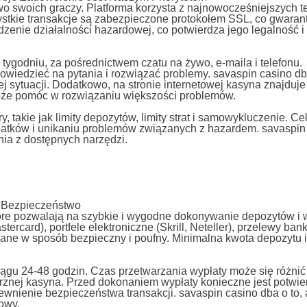
o swoich graczy. Platforma korzysta z najnowocześniejszych t
stkie transakcje są zabezpieczone protokołem SSL, co gwarant
zenie działalności hazardowej, co potwierdza jego legalność i
 tygodniu, za pośrednictwem czatu na żywo, e-maila i telefonu.
owiedzieć na pytania i rozwiązać problemy. savaspin casino dba
 sytuacji. Dodatkowo, na stronie internetowej kasyna znajduje
oże pomóc w rozwiązaniu większości problemów.
, takie jak limity depozytów, limity strat i samowykluczenie. Ce
atków i unikaniu problemów związanych z hazardem. savaspin
nia z dostępnych narzędzi.
i Bezpieczeństwo
tóre pozwalają na szybkie i wygodne dokonywanie depozytów i 
ercard), portfele elektroniczne (Skrill, Neteller), przelewy ban
zane w sposób bezpieczny i poufny. Minimalna kwota depozytu i
ągu 24-48 godzin. Czas przetwarzania wypłaty może się różnić
trznej kasyna. Przed dokonaniem wypłaty konieczne jest potwie
wnienie bezpieczeństwa transakcji. savaspin casino dba o to,
owy.