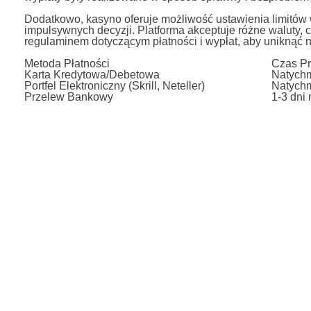
Dodatkowo, kasyno oferuje możliwość ustawienia limitów 
impulsywnych decyzji. Platforma akceptuje różne waluty, 
regulaminem dotyczącym płatności i wypłat, aby uniknąć 
Metoda Płatności
Czas Pr
Karta Kredytowa/Debetowa
Natych
Portfel Elektroniczny (Skrill, Neteller)
Natych
Przelew Bankowy
1-3 dni