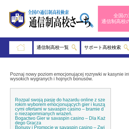
全国の
通信制高
通信制高校一覧
サポート高校検索
Poznaj nowy poziom emocjonującej rozrywki w kasynie in
wysokich wygranych i hojnych bonusów.
Rozpal swoją pasję do hazardu online z sze
rokim wyborem emocjonujących gier i kuszą
cymi ofertami w savaspin casino – bramie d
o niezapomnianych wrażeń.
Bogactwo Gier w savaspin casino – Dla Każ
dego Gracza
Bonusy i Promocje w savaspin casino – Zwi