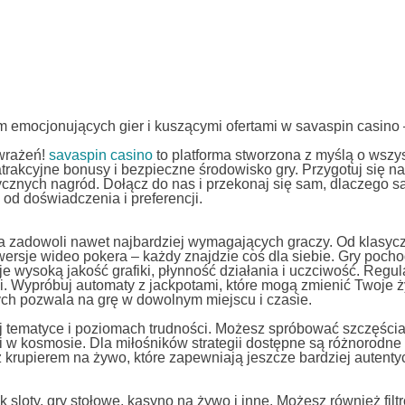
 emocjonujących gier i kuszącymi ofertami w savaspin casino 
 wrażeń!
savaspin casino
to platforma stworzona z myślą o wszys
atrakcyjne bonusy i bezpieczne środowisko gry. Przygotuj się na
ycznych nagród. Dołącz do nas i przekonaj się sam, dlaczego s
 od doświadczenia i preferencji.
óra zadowoli nawet najbardziej wymagających graczy. Od klasyc
wersje wideo pokera – każdy znajdzie coś dla siebie. Gry poch
ysoką jakość grafiki, płynność działania i uczciwość. Regul
i. Wypróbuj automaty z jackpotami, które mogą zmienić Twoje ż
ch pozwala na grę w dowolnym miejscu i czasie.
nej tematyce i poziomach trudności. Możesz spróbować szczęści
 w kosmosie. Dla miłośników strategii dostępne są różnorodne
y z krupierem na żywo, które zapewniają jeszcze bardziej autent
k sloty, gry stołowe, kasyno na żywo i inne. Możesz również filt