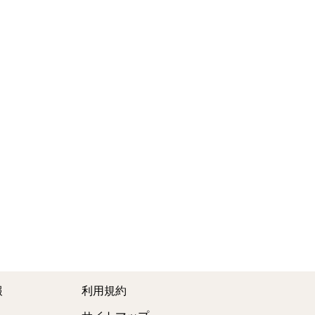
報
利用規約