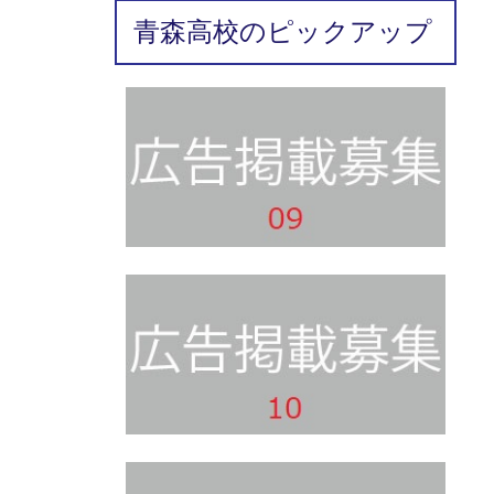
青森高校のピックアップ