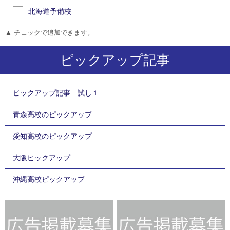
北海道予備校
▲ チェックで追加できます。
ピックアップ記事
ピックアップ記事 試し１
青森高校のピックアップ
愛知高校のピックアップ
大阪ピックアップ
沖縄高校ピックアップ