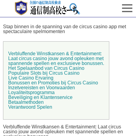
Stap binnen in de spanning van de circus casino app met
spectaculaire spelmomenten
Verbluffende Winstkansen & Entertainment:
Laat circus casino jouw avond opleuken met
spannende spellen en exclusieve bonussen.
Het Spelaanbod van Circus Casino
Populaire Slots bij Circus Casino
Live Casino Ervaring
Bonussen en Promoties bij Circus Casino
Inzetvereisten en Voorwaarden
Loyaliteitsprogramma
Beveiliging en Klantenservice
Betaalmethoden
Verantwoord Spelen
Verbluffende Winstkansen & Entertainment: Laat circus
casino jouw avond opleuken met spannende spellen en