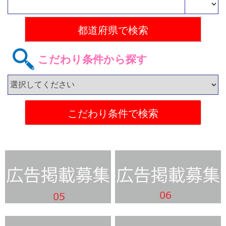
こだわり条件から探す