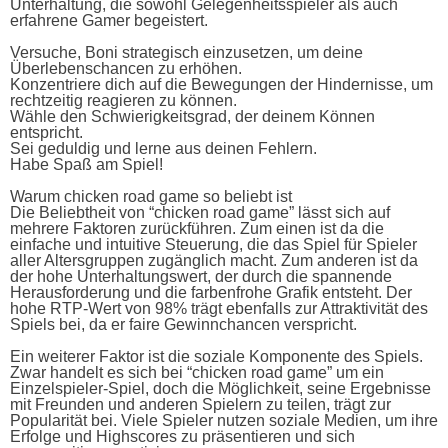
Unterhaltung, die sowohl Gelegenheitsspieler als auch
erfahrene Gamer begeistert.
Versuche, Boni strategisch einzusetzen, um deine
Überlebenschancen zu erhöhen.
Konzentriere dich auf die Bewegungen der Hindernisse, um
rechtzeitig reagieren zu können.
Wähle den Schwierigkeitsgrad, der deinem Können
entspricht.
Sei geduldig und lerne aus deinen Fehlern.
Habe Spaß am Spiel!
Warum chicken road game so beliebt ist
Die Beliebtheit von “chicken road game” lässt sich auf
mehrere Faktoren zurückführen. Zum einen ist da die
einfache und intuitive Steuerung, die das Spiel für Spieler
aller Altersgruppen zugänglich macht. Zum anderen ist da
der hohe Unterhaltungswert, der durch die spannende
Herausforderung und die farbenfrohe Grafik entsteht. Der
hohe RTP-Wert von 98% trägt ebenfalls zur Attraktivität des
Spiels bei, da er faire Gewinnchancen verspricht.
Ein weiterer Faktor ist die soziale Komponente des Spiels.
Zwar handelt es sich bei “chicken road game” um ein
Einzelspieler-Spiel, doch die Möglichkeit, seine Ergebnisse
mit Freunden und anderen Spielern zu teilen, trägt zur
Popularität bei. Viele Spieler nutzen soziale Medien, um ihre
Erfolge und Highscores zu präsentieren und sich