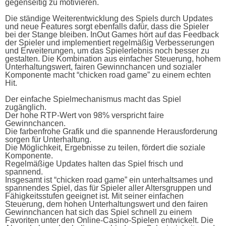
gegenseitig zu motivieren.
Die ständige Weiterentwicklung des Spiels durch Updates
und neue Features sorgt ebenfalls dafür, dass die Spieler
bei der Stange bleiben. InOut Games hört auf das Feedback
der Spieler und implementiert regelmäßig Verbesserungen
und Erweiterungen, um das Spielerlebnis noch besser zu
gestalten. Die Kombination aus einfacher Steuerung, hohem
Unterhaltungswert, fairen Gewinnchancen und sozialer
Komponente macht “chicken road game” zu einem echten
Hit.
Der einfache Spielmechanismus macht das Spiel
zugänglich.
Der hohe RTP-Wert von 98% verspricht faire
Gewinnchancen.
Die farbenfrohe Grafik und die spannende Herausforderung
sorgen für Unterhaltung.
Die Möglichkeit, Ergebnisse zu teilen, fördert die soziale
Komponente.
Regelmäßige Updates halten das Spiel frisch und
spannend.
Insgesamt ist “chicken road game” ein unterhaltsames und
spannendes Spiel, das für Spieler aller Altersgruppen und
Fähigkeitsstufen geeignet ist. Mit seiner einfachen
Steuerung, dem hohen Unterhaltungswert und den fairen
Gewinnchancen hat sich das Spiel schnell zu einem
Favoriten unter den Online-Casino-Spielen entwickelt. Die