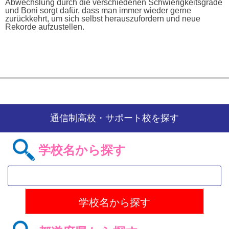
Abwechslung durch die verschiedenen Schwierigkeitsgrade
und Boni sorgt dafür, dass man immer wieder gerne
zurückkehrt, um sich selbst herauszufordern und neue
Rekorde aufzustellen.
通信制高校・サポート校を探す
学校名から探す