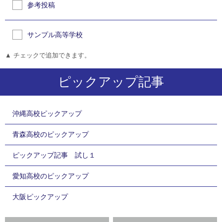
参考投稿
サンプル高等学校
▲ チェックで追加できます。
ピックアップ記事
沖縄高校ピックアップ
青森高校のピックアップ
ピックアップ記事 試し１
愛知高校のピックアップ
大阪ピックアップ