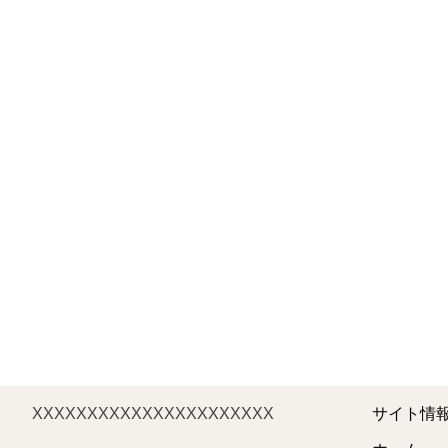
XXXXXXXXXXXXXXXXXXXXXX
サイト情