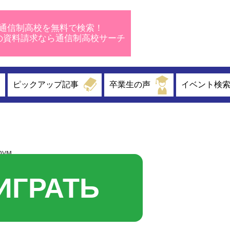
通信制高校を無料で検索！
校の資料請求なら通信制高校サーチ
ピックアップ記事
卒業生の声
イベント検
рум
ИГРАТЬ