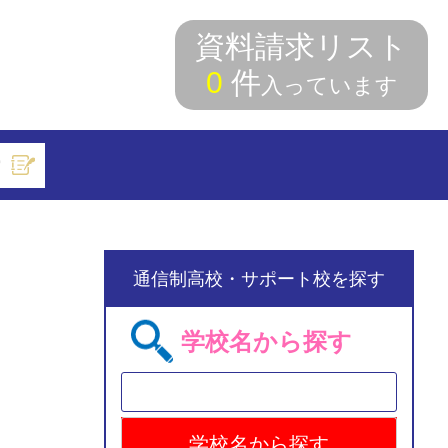
資料請求リスト
0
件
入っています
索
通信制高校・サポート校を探す
学校名から探す