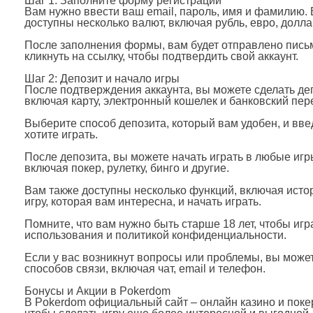
Шаг 1: Заполните форму регистрации
Вам нужно ввести ваш email, пароль, имя и фамилию. 
доступны несколько валют, включая рубль, евро, доллар
После заполнения формы, вам будет отправлено письм
кликнуть на ссылку, чтобы подтвердить свой аккаунт.
Шаг 2: Депозит и начало игры
После подтверждения аккаунта, вы можете сделать деп
включая карту, электронный кошелек и банковский пер
Выберите способ депозита, который вам удобен, и вве
хотите играть.
После депозита, вы можете начать играть в любые игр
включая покер, рулетку, бинго и другие.
Вам также доступны несколько функций, включая истор
игру, которая вам интересна, и начать играть.
Помните, что вам нужно быть старше 18 лет, чтобы игр
использования и политикой конфиденциальности.
Если у вас возникнут вопросы или проблемы, вы може
способов связи, включая чат, email и телефон.
Бонусы и Акции в Pokerdom
В Pokerdom официальный сайт – онлайн казино и поке