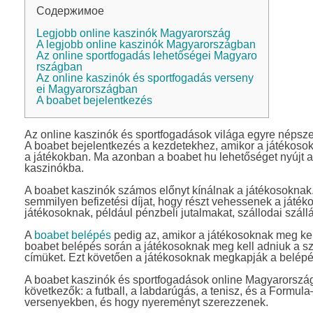
Содержимое
Legjobb online kaszinók Magyarország
A legjobb online kaszinók Magyarországban
Az online sportfogadás lehetőségei Magyaro
rszágban
Az online kaszinók és sportfogadás verseny
ei Magyarországban
A boabet bejelentkezés
Az online kaszinók és sportfogadások világa egyre népsze
A boabet bejelentkezés a kezdetekhez, amikor a játékosokn
a játékokban. Ma azonban a boabet hu lehetőséget nyújt 
kaszinókba.
A boabet kaszinók számos előnyt kínálnak a játékosoknak. 
semmilyen befizetési díjat, hogy részt vehessenek a játé
játékosoknak, például pénzbeli jutalmakat, szállodai szállá
A
boabet belépés
pedig az, amikor a játékosoknak meg kell
boabet belépés során a játékosoknak meg kell adniuk a sz
címüket. Ezt követően a játékosoknak megkapják a belépé
A boabet kaszinók és sportfogadások online Magyarország
következők: a futball, a labdarúgás, a tenisz, és a Formu
versenyekben, és hogy nyereményt szerezzenek.