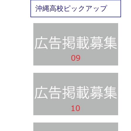
沖縄高校ピックアップ