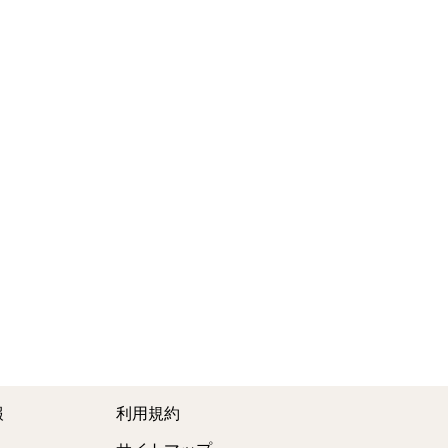
報
利用規約