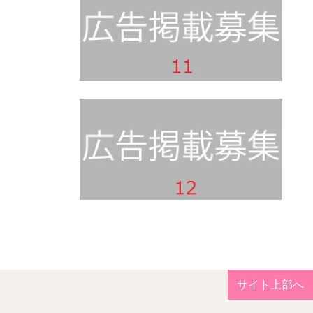
サイト上部へ