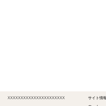
XXXXXXXXXXXXXXXXXXXXXX
サイト情