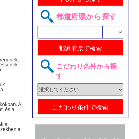
都道府県から探す
trendnek.
hessenek
こだわり条件から探
a
す
iük
 a
ékokban. A
t, és a
ak a
 ezekben a