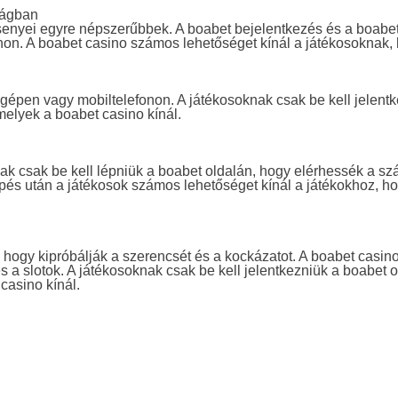
zágban
enyei egyre népszerűbbek. A boabet bejelentkezés és a boabe
n. A boabet casino számos lehetőséget kínál a játékosoknak,
épen vagy mobiltelefonon. A játékosoknak csak be kell jelentk
elyek a boabet casino kínál.
ak csak be kell lépniük a boabet oldalán, hogy elérhessék a s
épés után a játékosok számos lehetőséget kínál a játékokhoz, h
 hogy kipróbálják a szerencsét és a kockázatot. A boabet casi
, és a slotok. A játékosoknak csak be kell jelentkezniük a boabet 
casino kínál.