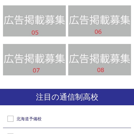
注目の通信制高校
北海道予備校