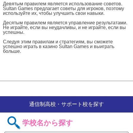
Девятым правилем является использование советов.
Sultan Games предлагает советы для игроков, поэтому
используйте их, чтобы улучшить свои навыки.
Десятым правилем является управление результатами.
Не играйте, если вы неудачливы, и не играйте, если вы
успешны.
Следуя этим правилам и стратегиям, вы сможете
успешно играть в казино Sultan Games и выиграть
больше.
通信制高校・サポート校を探す
学校名から探す