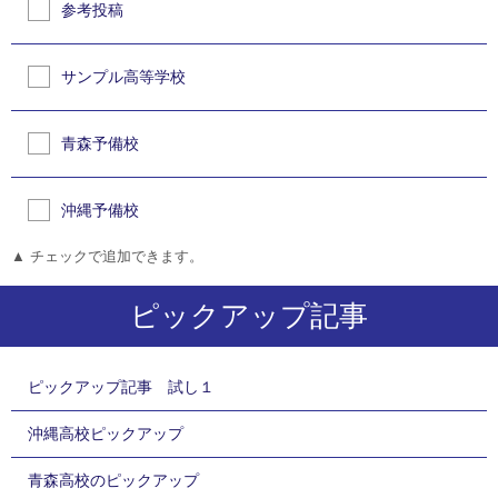
参考投稿
サンプル高等学校
青森予備校
沖縄予備校
▲ チェックで追加できます。
ピックアップ記事
ピックアップ記事 試し１
沖縄高校ピックアップ
青森高校のピックアップ