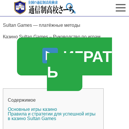
Sultan Games — платёжные методы
Казино Sultan Games – Руководство по играм
ИГРАТ
Ь
Содержимое
Основные игры казино
Правила и стратегии для успешной игры
в казино Sultan Games