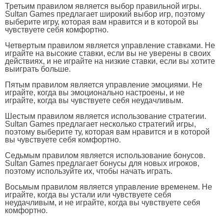
Третьим правилом является выбор правильной игры.
Sultan Games предлагает широкий выбор игр, поэтому
выберите игру, которая вам нравится и в которой вы
чувствуете себя комфортно.
Четвертым правилом является управление ставками. Не
играйте на высокие ставки, если вы не уверены в своих
действиях, и не играйте на низкие ставки, если вы хотите
выиграть больше.
Пятым правилом является управление эмоциями. Не
играйте, когда вы эмоционально настроены, и не
играйте, когда вы чувствуете себя неудачливым.
Шестым правилом является использование стратегии.
Sultan Games предлагает несколько стратегий игры,
поэтому выберите ту, которая вам нравится и в которой
вы чувствуете себя комфортно.
Седьмым правилом является использование бонусов.
Sultan Games предлагает бонусы для новых игроков,
поэтому используйте их, чтобы начать играть.
Восьмым правилом является управление временем. Не
играйте, когда вы устали или чувствуете себя
неудачливым, и не играйте, когда вы чувствуете себя
комфортно.