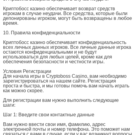
Криптобосс казино обеспечивает возврат средств
игрокам в случае неудачи. Все средства, которые были
депонированы игроком, могут быть возвращены в любое
время.
10. Правила конфиденциальности
Криптобосс казино обеспечивает конфиденциальность
всех личных данных игроков. Все личные данные игрока
остаются конфиденциальными и не будут
использоваться для любых целей, кроме как для
обеспечения безопасности и честности игры.
Условия Регистрации
Для начала игры в Cryptoboss Casino, вам необходимо
зарегистрироваться на нашем сайте. Регистрация
проста и быстра, и мы готовы помочь вам начать играть
как можно скорее.
Для регистрации вам нужно выполнить следующие
шаги:
Шаг 1: Введите свои контактные данные
Вам нужно ввести свои имя, фамилию, адрес
электронной почты и номер телефона. Это поможет нам
связаться с вами в случае, если у вас возникнут вопросы