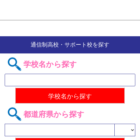
通信制高校・サポート校を探す
学校名から探す
都道府県から探す