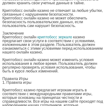
должен хранить свои учетные данные в тайне.
Криптобосс онлайн казино не отвечает за любые убытки,
связанные с нарушением безопасности.
Криптобосс онлайн казино не может обеспечить
безопасность пользовательских данных, если
пользователь сам нарушит безопасность.
Заключение
Криптобосс онлайн
криптобосс зеркало
казино
предлагает свои услуги в соответствии с условиями,
изложенными в этом разделе. Пользователь должен
ознакомиться с этими условиями перед использованием
нашего онлайн казино.
Криптобосс онлайн казино может изменить условия
использования в любое время. Пользователь должен
регулярно проверять условия использования, чтобы
быть в курсе любых изменений.
Правила Игры
1. Правила игры
Криптобосс казино предлагает игрокам играть в
соответствии с международными правилами игры,
которые основаны на принципах честности и
справедливости. Все игры на нашем сайте проходят под
наблюдением наших сотрудников, которые