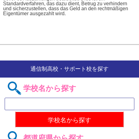
Standardverfahren, das dazu dient, Betrug zu verhindern
und sicherzustellen, dass das Geld an den rechtmäßigen
Eigentümer ausgezahlt wird.
通信制高校・サポート校を探す
学校名から探す
都道府県から探す