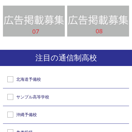
注目の通信制高校
北海道予備校
サンプル高等学校
沖縄予備校