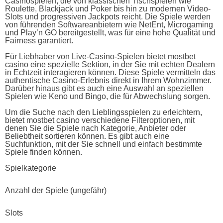
Casinospielen, die von klassischen Tischspielen wie
Roulette, Blackjack und Poker bis hin zu modernen Video-
Slots und progressiven Jackpots reicht. Die Spiele werden
von führenden Softwareanbietern wie NetEnt, Microgaming
und Play’n GO bereitgestellt, was für eine hohe Qualität und
Fairness garantiert.
Für Liebhaber von Live-Casino-Spielen bietet
mostbet
casino
eine spezielle Sektion, in der Sie mit echten Dealern
in Echtzeit interagieren können. Diese Spiele vermitteln das
authentische Casino-Erlebnis direkt in Ihrem Wohnzimmer.
Darüber hinaus gibt es auch eine Auswahl an speziellen
Spielen wie Keno und Bingo, die für Abwechslung sorgen.
Um die Suche nach den Lieblingsspielen zu erleichtern,
bietet
mostbet casino
verschiedene Filteroptionen, mit
denen Sie die Spiele nach Kategorie, Anbieter oder
Beliebtheit sortieren können. Es gibt auch eine
Suchfunktion, mit der Sie schnell und einfach bestimmte
Spiele finden können.
Spielkategorie
Anzahl der Spiele (ungefähr)
Slots