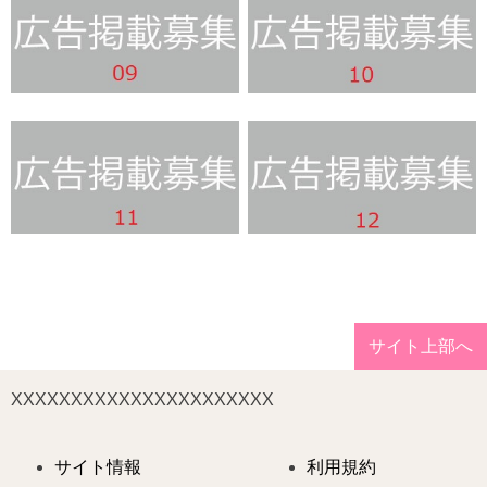
サイト上部へ
XXXXXXXXXXXXXXXXXXXXXX
サイト情報
利用規約