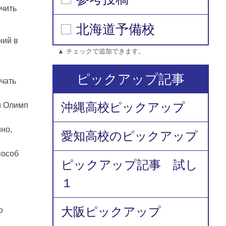
ечить
北海道予備校
ний в
▲ チェックで追加できます。
ピックアップ記事
чать
沖縄高校ピックアップ
и Олимп
но,
愛知高校のピックアップ
пособ
ピックアップ記事 試し
１
大阪ピックアップ
о