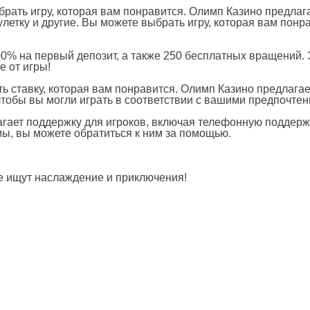
рать игру, которая вам понравится. Олимп Казино предлаг
летку и другие. Вы можете выбрать игру, которая вам понра
00% на первый депозит, а также 250 бесплатных вращений. 
е от игры!
ть ставку, которая вам понравится. Олимп Казино предлагае
чтобы вы могли играть в соответствии с вашими предпочтен
гает поддержку для игроков, включая телефонную поддержк
мы, вы можете обратиться к ним за помощью.
ые ищут наслаждение и приключения!