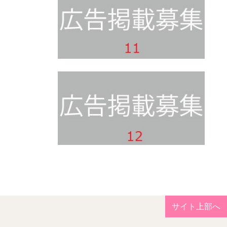
サイト上部へ