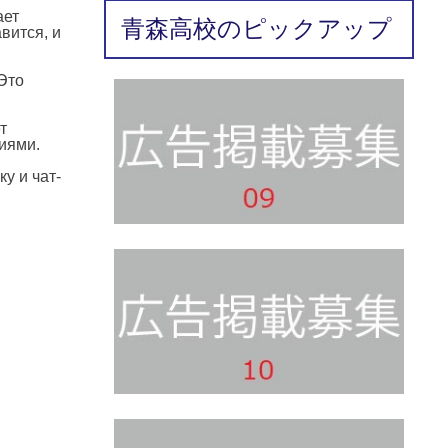
ает
青森高校のピックアップ
вится, и
Это
т
иями.
у и чат-