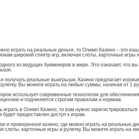
жно играть на реальные деньги, то Олимп Казино – это ваш
окам широкий спектр игр, включая слоты, карточные игры и
дного из ведущих букмекеров в мире. Это означает, что вы
рыши.
 и получать реальные выигрыши. Казино предлагает игрока
рулетку. Вы можете играть на любые суммы, начиная от 1 ру
оторое использует современные технологии для обеспечени
ицензию и подчиняется строгим правилам и нормам.
ь играть в Олимп Казино, то вам нужно зарегистрироваться 
 будет предоставлен доступ к играм.
е и проверенное казино, где можно играть на реальные де
ая слоты, карточные игры и рулетку. Вы можете играть на л