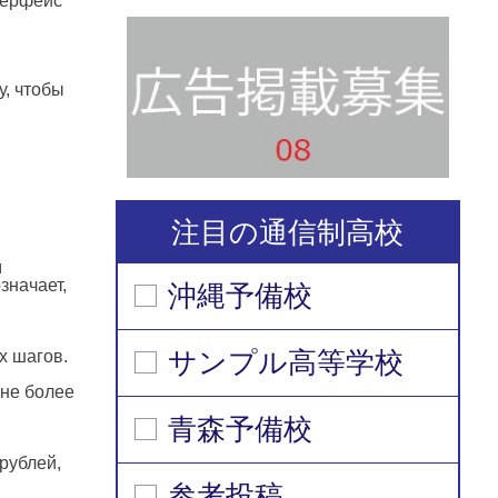
терфейс
, чтобы
ы
注目の通信制高校
м
значает,
沖縄予備校
サンプル高等学校
х шагов.
 не более
青森予備校
рублей,
参考投稿