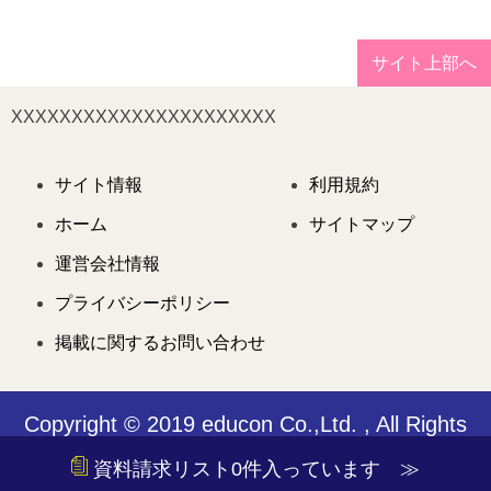
サイト上部へ
XXXXXXXXXXXXXXXXXXXXXX
サイト情報
利用規約
ホーム
サイトマップ
運営会社情報
プライバシーポリシー
掲載に関するお問い合わせ
Copyright © 2019 educon Co.,Ltd. , All Rights
資料請求リスト
0
件入っています
≫
Reserved.