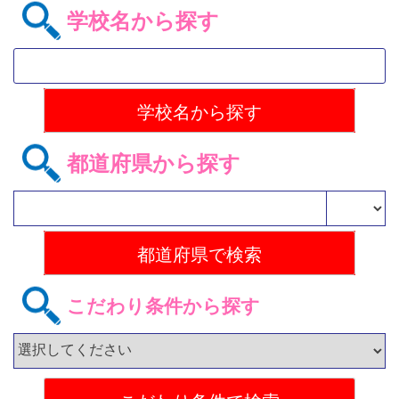
学校名から探す
都道府県から探す
こだわり条件から探す