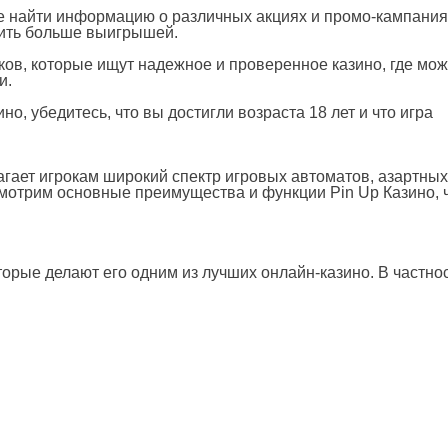
е найти информацию о различных акциях и промо-кампания
чить больше выигрышей.
оков, которые ищут надежное и проверенное казино, где мо
и.
о, убедитесь, что вы достигли возраста 18 лет и что игра
агает игрокам широкий спектр игровых автоматов, азартных
ссмотрим основные преимущества и функции Pin Up Казино, 
орые делают его одним из лучших онлайн-казино. В частност