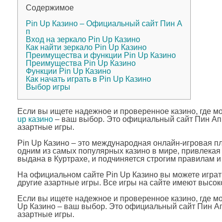
Содержимое
Pin Up Казино – Официальный сайт Пин А
п
Вход на зеркало Pin Up Казино
Как найти зеркало Pin Up Казино
Преимущества и функции Pin Up Казино
Преимущества Pin Up Казино
Функции Pin Up Казино
Как начать играть в Pin Up Казино
Выбор игры
Если вы ищете надежное и проверенное казино, где м
up казино
– ваш выбор. Это официальный сайт Пин Ап, 
азартные игры.
Pin Up Казино – это международная онлайн-игровая пл
одним из самых популярных казино в мире, привлекая 
выдана в Куртрахе, и подчиняется строгим правилам и
На официальном сайте Pin Up Казино вы можете играть 
другие азартные игры. Все игры на сайте имеют высок
Если вы ищете надежное и проверенное казино, где м
Up Казино – ваш выбор. Это официальный сайт Пин Ап, 
азартные игры.