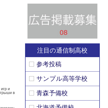
注目の通信制高校
参考投稿
サンプル高等学校
 игр и
青森予備校
игрыши в
北海道予備校