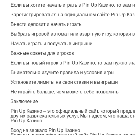
Если вы хотите начать играть в Pin Up Казино, то ва
Зарегистрироваться на официальном сайте Pin Up Каз
Внести депозит и начать играть
Выбрать игровой автомат или азартную игру, которая 
Начать играть и получать выигрыши
Важные советы для игроков
Если вы новый игрок в Pin Up Казино, то вам нужно з
Внимательно изучите правила и условия игры
Установите лимиты на свои ставки и выигрыши
Не играйте больше, чем можете себе позволить
Заключение
Pin Up Казино – это официальный сайт, который предл
других развлекательных услуг. Мы надеем, что наша с
Pin Up Казино.
Вход на зеркало Pin Up Казино