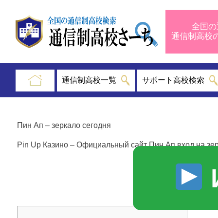
全国の
通信制高
通信制高校一覧
サポート高校検索
Пин Ап – зеркало сегодня
Pin Up Казино – Официальный сайт Пин Ап вход на зе