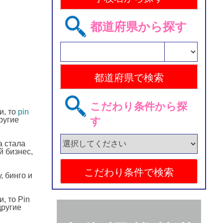
都道府県から探す
こだわり条件から探
и, то
pin
ругие
す
а стала
й бизнес,
, бинго и
, то Pin
другие