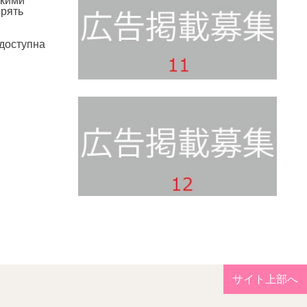
окими
ерять
 доступна
サイト上部へ