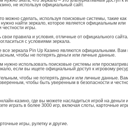
 нужно знать, что зеркало – это альтернативный доступ к 
Казино, не используя официальный сайт.
то можно сделать, используя поисковые системы, такие как 
 нужно найти зеркало, которое является официальным или
 честности игры.
ь свои правила и условия, отличные от официального сайта
огласиться с условиями зеркала.
не все зеркала Pin Up Казино являются официальными. Вам
асным, чтобы не потерять деньги или личные данные.
ам нужно использовать поисковые системы или просматрив
кало, если вы ищете официальный доступ к игровому ресур
ельным, чтобы не потерять деньги или личные данные. Ва
оверенным, чтобы быть уверенным в безопасности и честн
онлайн-казино, где вы можете насладиться игрой на деньги 
те играть в более 3000 игр, включая слоты, карточные игр
рточные игры, рулетку и другие.