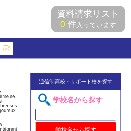
資料請求リスト
0
件
入っています
索
通信制高校・サポート校を探す
rs
tème se
学校名から探す
s
ombreuses
igoureux
a
intègrent