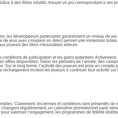
Grâce à des filtres intuitifs, trouver un jeu correspondant à ses 
ions, les développeurs partenaires garantissent un niveau de jeu
ue de jeux avec croupiers en direct permet une immersion totale.
x joueurs des titres introuvables ailleurs.
onditions de participation et les gains potentiels. Activement, 
les offres disponibles. Selon les périodes de l’année, des cam
 Sur le long terme, l’activité des joueurs est prise en compte p
rechargement incitent les joueurs à continuer leur activité sur 
onibles. Clairement, les termes et conditions sont présentés de
i changent régulièrement, un calendrier promotionnel varié stim
pour valoriser l’engagement, les programmes de fidélité distrib