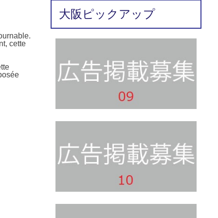
大阪ピックアップ
ournable.
t, cette
tte
oposée