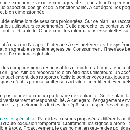
er une expérience visuellement agréable. L’opérateur l’expérien
aque aspect du design et de la fonctionnalité. À cet égard, les pa
 et bien dimensionnée.
luide même lors de sessions prolongées. Sur ce plan, les racco
our les utilisateurs expérimentés. Cette approche les contenus s
r mobile et tablette. Clairement, les informations essentielles so
ent à chacun d’adapter l’interface à ses préférences. Le systèm
tion agréable sans être agressive. Constamment, l’interface bé
iorer l’expérience globale.
e des comportements responsables et modérés. L’opérateur la p
 ligne. Afin de préserver le bien-être des utilisateurs, un acc
ensuellement, des rapports d’activité sont envoyés aux joueurs
ose d’outils pour surveiller son activité et identifier d’éventue
 positionne comme un partenaire de confiance. Sur ce plan, la
divertissement et responsabilité. À cet égard, l’engagement env
orme. La plateforme les limites de dépôt sont respectées et ne p
ce site spécialisé
. Parmi les mesures proposées, différents outi
u d’auto-exclusion temporaire. Clairement, les signes d’alerte li
ble à tous. Proactivement, le casino met en œuvre des politique