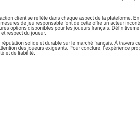
action client se reflète dans chaque aspect de la plateforme. En
t mesures de jeu responsable font de cette offre un acteur incont
res options disponibles pour les joueurs français. Définitivemen
 et respect du joueur.
réputation solide et durable sur le marché français. À travers ce
 l’attention des joueurs exigeants. Pour conclure, l’expérience pr
 et de fiabilité.