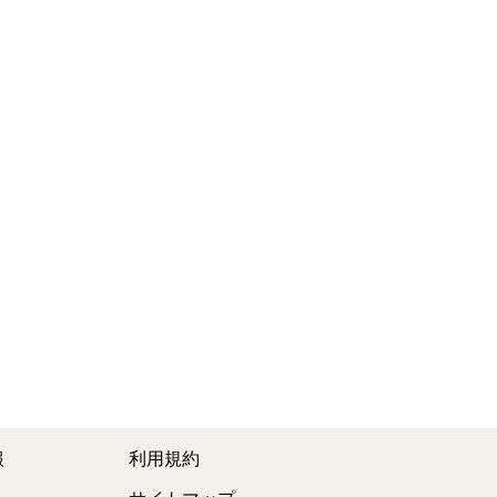
報
利用規約