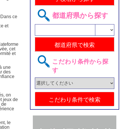
都道府県から探す
. Dans ce
ce et
lateforme
vée, cet
rmité et
こだわり条件から探
 à une
す
ar des
onfiance
és, on
t jeux de
e de
érience
nt, le
ation